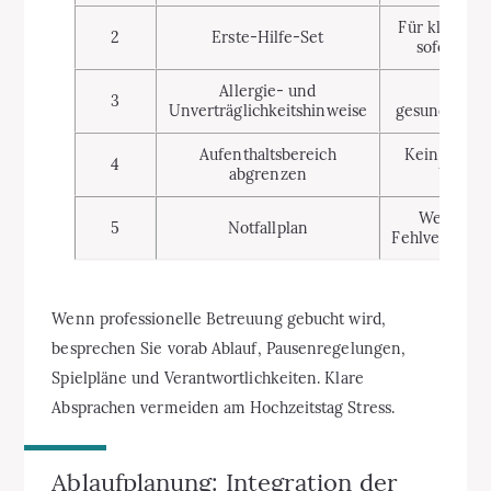
Für kleine V
2
Erste-Hilfe-Set
sofort ger
Allergie- und
Schut
3
Unverträglichkeitshinweise
gesundheitli
Aufenthaltsbereich
Kein unbeau
4
abgrenzen
Umherl
Wer macht
5
Notfallplan
Fehlverhalte
Wenn professionelle Betreuung gebucht wird,
besprechen Sie vorab Ablauf, Pausenregelungen,
Spielpläne und Verantwortlichkeiten. Klare
Absprachen vermeiden am Hochzeitstag Stress.
Ablaufplanung: Integration der