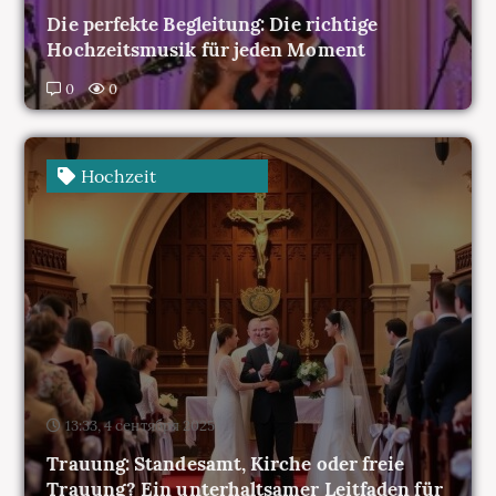
0
0
Hochzeit
13:33, 4 сентября 2025
Trauung: Standesamt, Kirche oder freie
Trauung? Ein unterhaltsamer Leitfaden für
Brautpaare
0
0