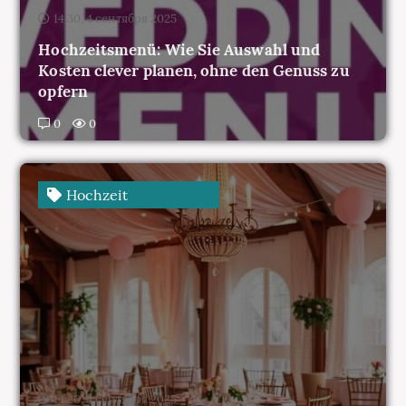
Kosten clever planen, ohne den Genuss zu
opfern
0
0
Hochzeit
14:26, 4 сентября 2025
Themenhochzeiten: Von rustic bis
glamourös – Wie Sie Ihre Traumhochzeit